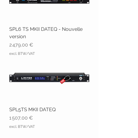
SPL6 TS MKII DATEQ - Nouvelle
version
Prix
2 479,00 €
excl. BTW/VAT
SPL5TS MKII DATEQ
Prix
1 507,00 €
excl. BTW/VAT