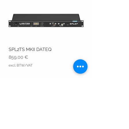
SPL2TS MKII DATEQ
Prix
859,00 €
excl. BTW/VAT
SPL2 MKII DATEQ
Prix
675,00 €