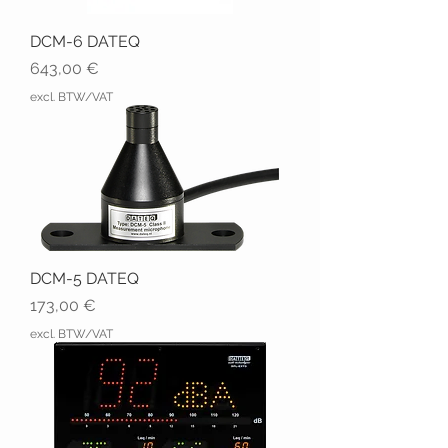
DCM-6 DATEQ
Prix
643,00 €
excl. BTW/VAT
DCM-5 DATEQ
Prix
173,00 €
excl. BTW/VAT