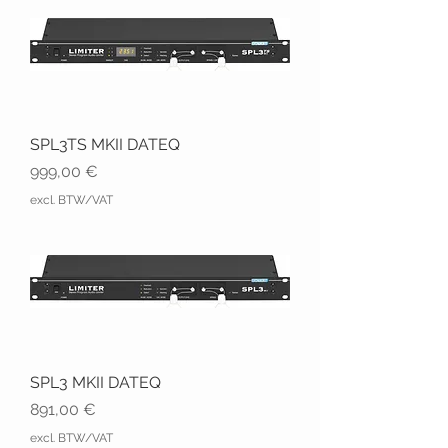
SPL3TS MKII DATEQ
Prix
999,00 €
excl. BTW/VAT
SPL3 MKII DATEQ
Prix
891,00 €
excl. BTW/VAT