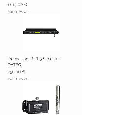
Prix
1 615,00 €
excl. BTW/VAT
D'occasion - SPL5 Series 1 -
DATEQ
Prix
250,00 €
excl. BTW/VAT