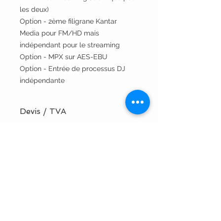
les deux)
Option - 2ème filigrane Kantar
Media pour FM/HD mais
indépendant pour le streaming
Option - MPX sur AES-EBU
Option - Entrée de processus DJ
indépendante
Devis / TVA
Numéro de TVA ? Demandez votre
Spécifications techniques
devis ici !
Installation par TVV Sound ?
Fiche de données
Demandez votre devis ici !
Guide d'utilisation rapide
Manuel
T
+32 9 3846231