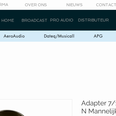
RMA
OVER ONS
NIEUWS
CONTAC
PRO AUDIO
DISTRIBUTEUR
HOME
BROADCAST
AeroAudio
Dateq/Musicall
APG
Adapter 7/
N Mannelij