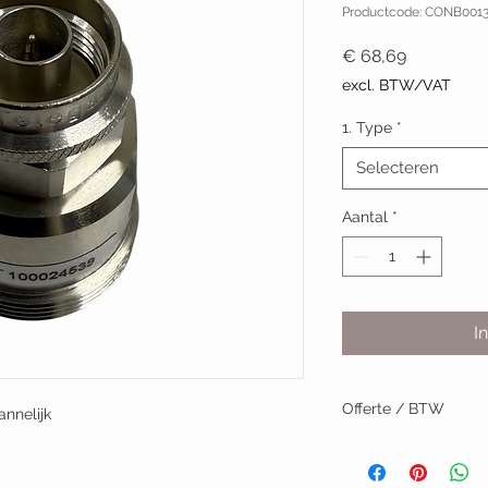
Productcode: CONB0013
Prijs
€ 68,69
excl. BTW/VAT
1. Type
*
Selecteren
Aantal
*
I
Offerte / BTW
annelijk
BTW-nummer? Vraag 
Installatie door TVV