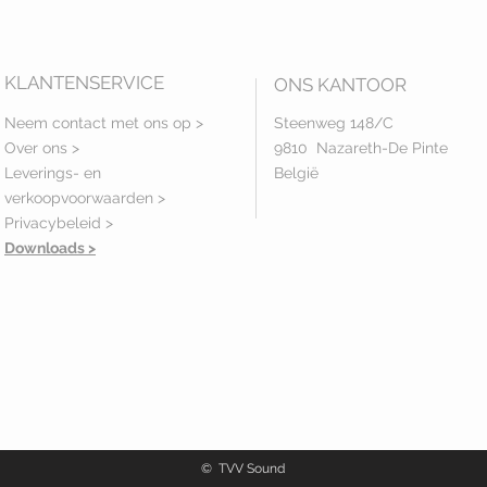
KLANTENSERVICE
ONS KANTOOR
Neem contact met ons op >
Steenweg 148/C
Over ons >
9810 Nazareth-De Pinte
Leverings- en
België
verkoopvoorwaarden >
Privacybeleid
>
Downloads >
© TVV Sound