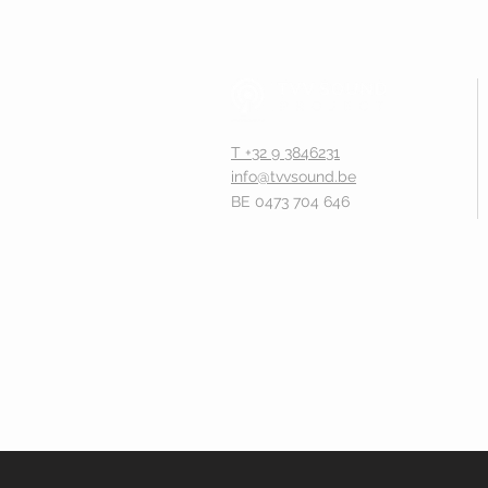
T +32 9 3846231
info@tvvsound.be
BE 0473 704 646