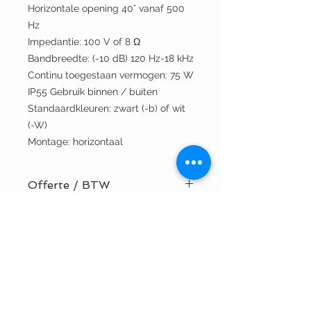
Horizontale opening 40° vanaf 500
Hz
Impedantie: 100 V of 8 Ω
Bandbreedte: (-10 dB) 120 Hz-18 kHz
Continu toegestaan vermogen: 75 W
IP55 Gebruik binnen / buiten
Standaardkleuren: zwart (-b) of wit
(-W)
Montage: horizontaal
Offerte / BTW
BTW nummer? Vraag hier uw offerte
Technische specificaties
aan!
Installatie door TVV Sound? Vraag
hier uw offerte aan!