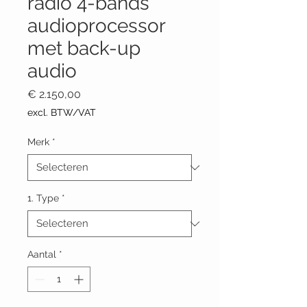
radio 4-bands
audioprocessor
met back-up
audio
Prijs
€ 2.150,00
excl. BTW/VAT
Merk
*
1. Type
*
Aantal
*