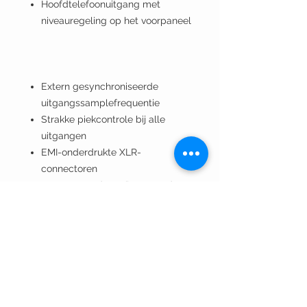
Hoofdtelefoonuitgang met
niveauregeling op het voorpaneel
Extern gesynchroniseerde
uitgangssamplefrequentie
Strakke piekcontrole bij alle
uitgangen
EMI-onderdrukte XLR-
connectoren
Stereo-encoder geïntegreerd
met audioverwerking
Bypass- en testtoonmodus
Geïntegreerde SNMP-agent die
volledig apparaatbeheer
mogelijk maakt
Gebruiksvriendelijke WEB-
interface