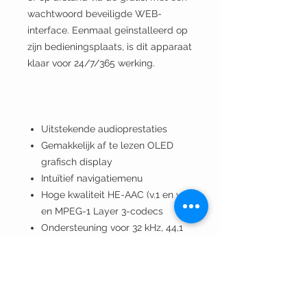
wachtwoord beveiligde WEB-
interface. Eenmaal geïnstalleerd op
zijn bedieningsplaats, is dit apparaat
klaar voor 24/7/365 werking.
Uitstekende audioprestaties
Gemakkelijk af te lezen OLED
grafisch display
Intuïtief navigatiemenu
Hoge kwaliteit HE-AAC (v.1 en v.2)
en MPEG-1 Layer 3-codecs
Ondersteuning voor 32 kHz, 44,1
en 48 kHz samplefrequenties
Tot 320 kbps onder MPEG-1
Layer 3
Tot 56 kbps onder HE-AAC