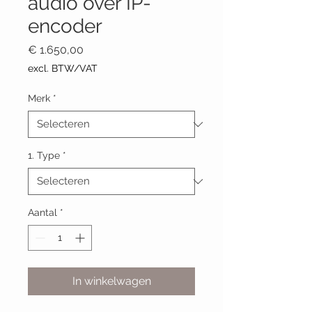
audio over IP-
encoder
Prijs
€ 1.650,00
excl. BTW/VAT
Merk
*
1. Type
*
Aantal
*
In winkelwagen