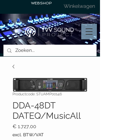
WEBSHOP
Winkelwagen
Productcode: STUAMP00146
DDA-48DT
DATEQ/MusicAll
Prijs
€ 1.727,00
excl. BTW/VAT