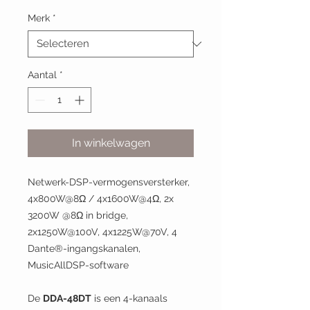
Merk
*
Aantal
*
In winkelwagen
Netwerk-DSP-vermogensversterker,
4x800W@8Ω / 4x1600W@4Ω, 2x
3200W @8Ω in bridge,
2x1250W@100V, 4x1225W@70V, 4
Dante®-ingangskanalen,
MusicAllDSP-software
De
DDA-48DT
is een 4-kanaals