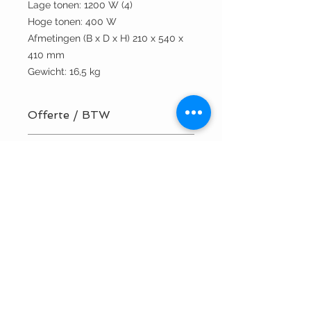
Lage tonen: 1200 W (4)
Hoge tonen: 400 W
Afmetingen (B x D x H) 210 x 540 x
410 mm
Gewicht: 16,5 kg
Offerte / BTW
BTW-nummer? Vraag hier uw offerte
Technische specificaties
aan!
Installatie door TVV Sound? Vraag
hier uw offerte aan!
T +32 9 3846231
info@tvvsound.be
BE
0473 704 646