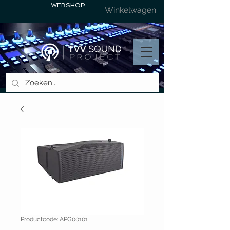
WEBSHOP
Winkelwagen
Productcode: APG00101