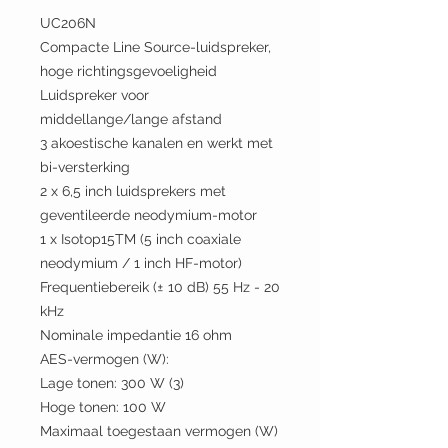
UC206N
Compacte Line Source-luidspreker,
hoge richtingsgevoeligheid
Luidspreker voor
middellange/lange afstand
3 akoestische kanalen en werkt met
bi-versterking
2 x 6,5 inch luidsprekers met
geventileerde neodymium-motor
1 x Isotop15TM (5 inch coaxiale
neodymium / 1 inch HF-motor)
Frequentiebereik (± 10 dB) 55 Hz - 20
kHz
Nominale impedantie 16 ohm
AES-vermogen (W):
Lage tonen: 300 W (3)
Hoge tonen: 100 W
Maximaal toegestaan vermogen (W)