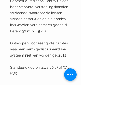
Geometric Radiation Control) is een
beperkt aantal versterkingskanalen
voldoende, waardoor de kosten
worden beperkt en de elektronica
kan worden verplaatst en gedeeld.
Bereik: 90 m bij ±5 dB
Ontworpen voor zeer grote ruimtes
waar een semi-gedistribueerd PA-
systeem niet kan worden gebruikt
Standaardkleuren: Zwart (-b) of Wit
(-W)
Offerte / BTW
BTW nummer? Vraag hier uw offerte
Technische specificaties
aan!
Installatie door TVV Sound? Vraag