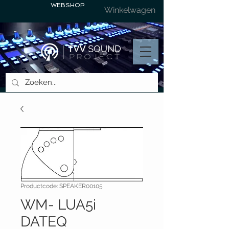
WEBSHOP
Winkelwagen
Productcode: SPEAKER00105
WM- LUA5i
DATEQ