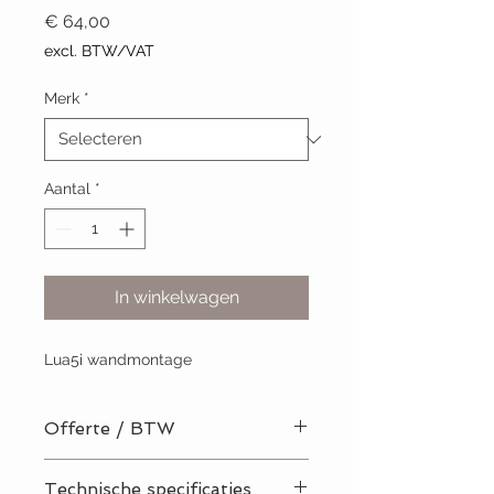
Prijs
€ 64,00
excl. BTW/VAT
Merk
*
Aantal
*
In winkelwagen
Lua5i wandmontage
Offerte / BTW
BTW-nummer? Vraag hier uw offerte
Technische specificaties
aan!