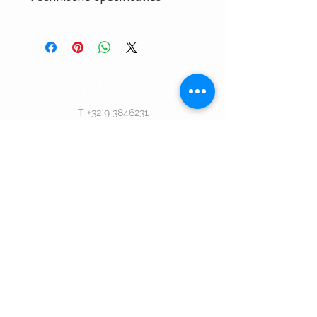
Installatie door TVV Sound? Vraag
Datasheet
hier uw offerte aan!
H
andleiding
T +32 9 3846231
info@tvvsound.be
BE
0473 704 646
ONS KANTOOR
Steenweg 148/C
9810 Nazareth-De Pinte
België
BLIJF VERBONDEN