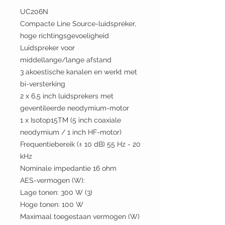
UC206N
Compacte Line Source-luidspreker,
hoge richtingsgevoeligheid
Luidspreker voor
middellange/lange afstand
3 akoestische kanalen en werkt met
bi-versterking
2 x 6,5 inch luidsprekers met
geventileerde neodymium-motor
1 x Isotop15TM (5 inch coaxiale
neodymium / 1 inch HF-motor)
Frequentiebereik (± 10 dB) 55 Hz - 20
kHz
Nominale impedantie 16 ohm
AES-vermogen (W):
Lage tonen: 300 W (3)
Hoge tonen: 100 W
Maximaal toegestaan vermogen (W)