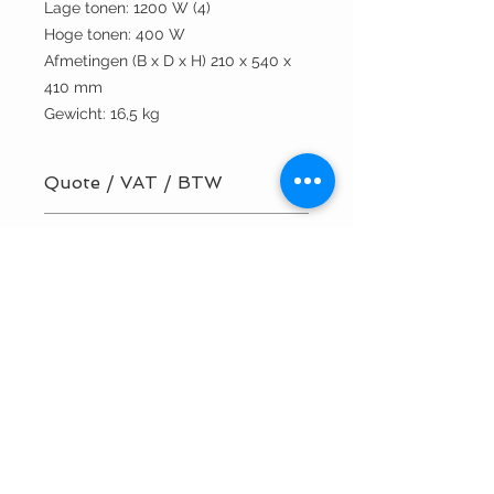
Lage tonen: 1200 W (4)
Hoge tonen: 400 W
Afmetingen (B x D x H) 210 x 540 x
410 mm
Gewicht: 16,5 kg
Quote / VAT / BTW
BTW/VAT number? Request your
Technical specifications
quote here!
Installation by TVV Sound? Request
your quote here!
T +32 9 3846231
info@tvvsound.be
BE
0473 704 646