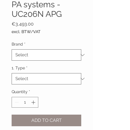
PA systems -
UC206N APG
Price
€3,493.00
excl. BTW/VAT
Brand
*
1. Type
*
Quantity
*
ADD TO CART